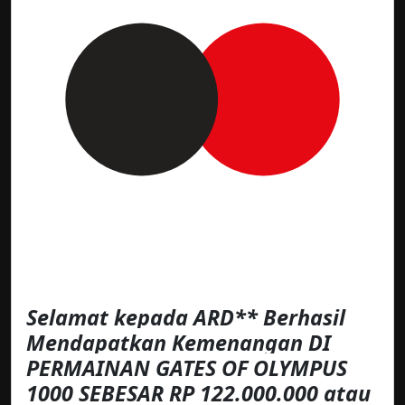
Selamat kepada ARD** Berhasil
Mendapatkan Kemenangan DI
PERMAINAN GATES OF OLYMPUS
1000 SEBESAR RP 122.000.000 atau