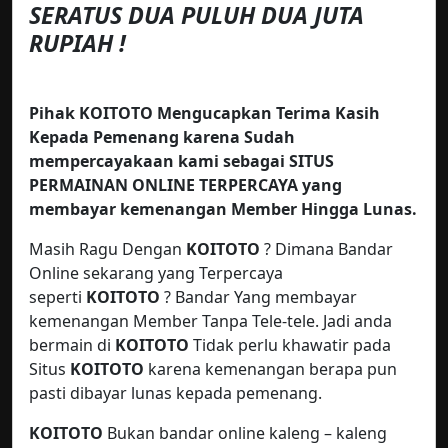
SERATUS DUA PULUH DUA JUTA
RUPIAH !
Pihak KOITOTO Mengucapkan Terima Kasih
Kepada Pemenang karena Sudah
mempercayakaan kami sebagai SITUS
PERMAINAN ONLINE TERPERCAYA yang
membayar kemenangan Member Hingga Lunas.
Masih Ragu Dengan
KOITOTO
? Dimana Bandar
Online sekarang yang Terpercaya
seperti
KOITOTO
? Bandar Yang membayar
kemenangan Member Tanpa Tele-tele. Jadi anda
bermain di
KOITOTO
Tidak perlu khawatir pada
Situs
KOITOTO
karena kemenangan berapa pun
pasti dibayar lunas kepada pemenang.
KOITOTO
Bukan bandar online kaleng – kaleng