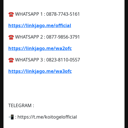
☎️ WHATSAPP 1 : 0878-7743-5161
https://linkjago.me/official
☎️ WHATSAPP 2 : 0877-9856-3791
https://linkjago.me/wa2ofc
☎️ WHATSAPP 3 : 0823-8110-0557
https://linkjago.me/wa3ofc
TELEGRAM :
📲 : https://t.me/koitogelofficial