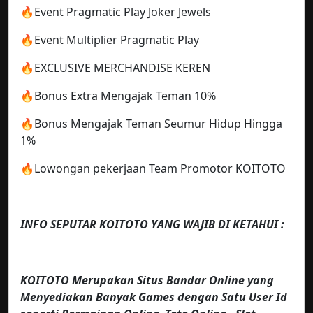
🔥Event Pragmatic Play Joker Jewels
🔥Event Multiplier Pragmatic Play
🔥EXCLUSIVE MERCHANDISE KEREN
🔥Bonus Extra Mengajak Teman 10%
🔥Bonus Mengajak Teman Seumur Hidup Hingga
1%
🔥Lowongan pekerjaan Team Promotor KOITOTO
INFO SEPUTAR KOITOTO YANG WAJIB DI KETAHUI :
KOITOTO Merupakan Situs Bandar Online yang
Menyediakan Banyak Games dengan Satu User Id