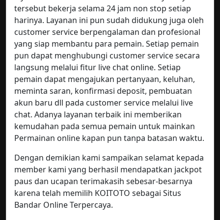
tersebut bekerja selama 24 jam non stop setiap
harinya. Layanan ini pun sudah didukung juga oleh
customer service berpengalaman dan profesional
yang siap membantu para pemain. Setiap pemain
pun dapat menghubungi customer service secara
langsung melalui fitur live chat online. Setiap
pemain dapat mengajukan pertanyaan, keluhan,
meminta saran, konfirmasi deposit, pembuatan
akun baru dll pada customer service melalui live
chat. Adanya layanan terbaik ini memberikan
kemudahan pada semua pemain untuk mainkan
Permainan online kapan pun tanpa batasan waktu.
Dengan demikian kami sampaikan selamat kepada
member kami yang berhasil mendapatkan jackpot
paus dan ucapan terimakasih sebesar-besarnya
karena telah memilih KOITOTO sebagai Situs
Bandar Online Terpercaya.