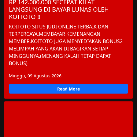
RP 142.000.000 SECEPAT KILAT
LANGSUNG DI BAYAR LUNAS OLEH
KOITOTO !!
KOITOTO SITUS JUDI ONLINE TERBAIK DAN
TERPERCAYA,MEMBAYAR KEMENANGAN
MEMBER.KOITOTO JUGA MENYEDIAKAN BONUS2
MELIMPAH YANG AKAN DI BAGIKAN SETIAP
MINGGUNYA.(MENANG KALAH TETAP DAPAT
BONUS)
Minggu, 09 Agustus 2026
Read More