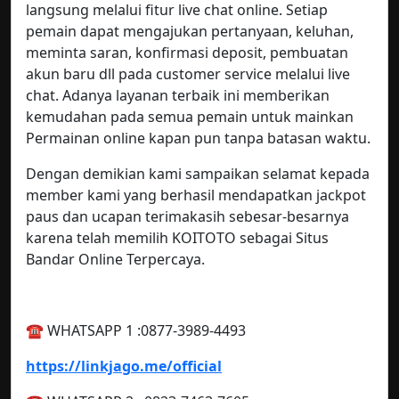
langsung melalui fitur live chat online. Setiap
pemain dapat mengajukan pertanyaan, keluhan,
meminta saran, konfirmasi deposit, pembuatan
akun baru dll pada customer service melalui live
chat. Adanya layanan terbaik ini memberikan
kemudahan pada semua pemain untuk mainkan
Permainan online kapan pun tanpa batasan waktu.
Dengan demikian kami sampaikan selamat kepada
member kami yang berhasil mendapatkan jackpot
paus dan ucapan terimakasih sebesar-besarnya
karena telah memilih KOITOTO sebagai Situs
Bandar Online Terpercaya.
☎️ WHATSAPP 1 :0877-3989-4493
https://linkjago.me/official