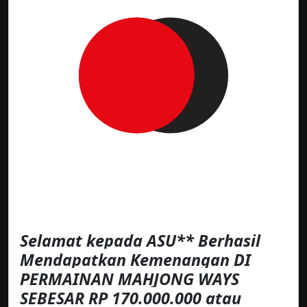
Selamat kepada ASU** Berhasil
Mendapatkan Kemenangan DI
PERMAINAN MAHJONG WAYS
SEBESAR RP 170.000.000 atau