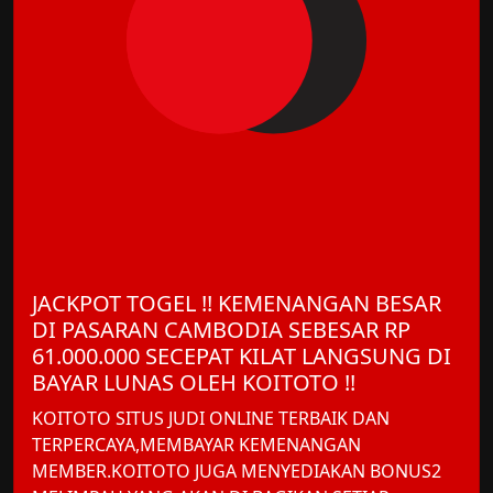
JACKPOT TOGEL !! KEMENANGAN BESAR
DI PASARAN CAMBODIA SEBESAR RP
61.000.000 SECEPAT KILAT LANGSUNG DI
BAYAR LUNAS OLEH KOITOTO !!
KOITOTO SITUS JUDI ONLINE TERBAIK DAN
TERPERCAYA,MEMBAYAR KEMENANGAN
MEMBER.KOITOTO JUGA MENYEDIAKAN BONUS2