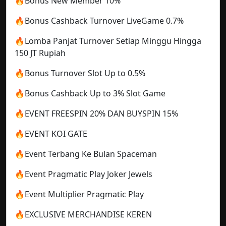
🔥Bonus New Member 10%
🔥Bonus Cashback Turnover LiveGame 0.7%
🔥Lomba Panjat Turnover Setiap Minggu Hingga
150 JT Rupiah
🔥Bonus Turnover Slot Up to 0.5%
🔥Bonus Cashback Up to 3% Slot Game
🔥EVENT FREESPIN 20% DAN BUYSPIN 15%
🔥EVENT KOI GATE
🔥Event Terbang Ke Bulan Spaceman
🔥Event Pragmatic Play Joker Jewels
🔥Event Multiplier Pragmatic Play
🔥EXCLUSIVE MERCHANDISE KEREN