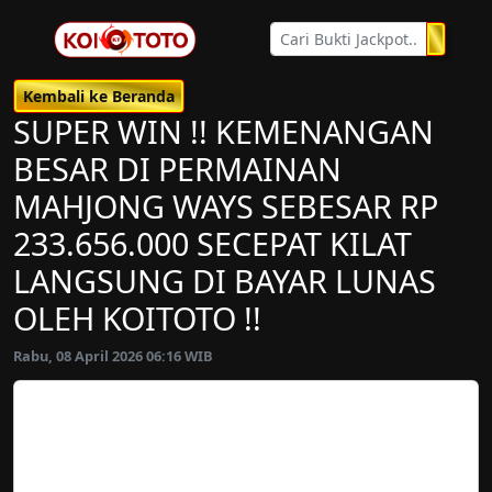
Kembali ke Beranda
SUPER WIN !! KEMENANGAN
BESAR DI PERMAINAN
MAHJONG WAYS SEBESAR RP
233.656.000 SECEPAT KILAT
LANGSUNG DI BAYAR LUNAS
OLEH KOITOTO !!
Rabu, 08 April 2026 06:16 WIB