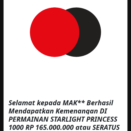
Selamat kepada MAK** Berhasil
Mendapatkan Kemenangan DI
PERMAINAN STARLIGHT PRINCESS
1000 RP 165.000.000 atau SERATUS