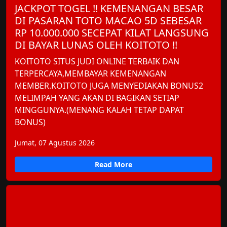
JACKPOT TOGEL !! KEMENANGAN BESAR
DI PASARAN TOTO MACAO 5D SEBESAR
RP 10.000.000 SECEPAT KILAT LANGSUNG
DI BAYAR LUNAS OLEH KOITOTO !!
KOITOTO SITUS JUDI ONLINE TERBAIK DAN
TERPERCAYA,MEMBAYAR KEMENANGAN
MEMBER.KOITOTO JUGA MENYEDIAKAN BONUS2
MELIMPAH YANG AKAN DI BAGIKAN SETIAP
MINGGUNYA.(MENANG KALAH TETAP DAPAT
BONUS)
Jumat, 07 Agustus 2026
Read More