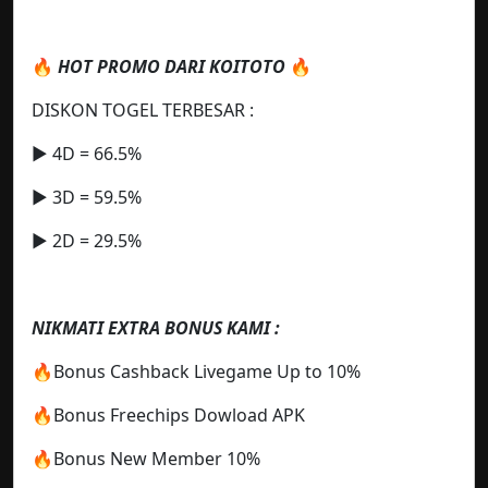
🔥
HOT PROMO DARI KOITOTO
🔥
DISKON TOGEL TERBESAR :
▶️ 4D = 66.5%
▶️ 3D = 59.5%
▶️ 2D = 29.5%
NIKMATI EXTRA BONUS KAMI :
🔥Bonus Cashback Livegame Up to 10%
🔥Bonus Freechips Dowload APK
🔥Bonus New Member 10%