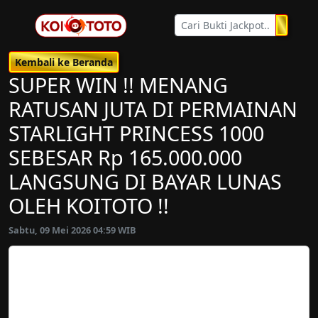
Kembali ke Beranda
SUPER WIN !! MENANG
RATUSAN JUTA DI PERMAINAN
STARLIGHT PRINCESS 1000
SEBESAR Rp 165.000.000
LANGSUNG DI BAYAR LUNAS
OLEH KOITOTO !!
Sabtu, 09 Mei 2026 04:59 WIB