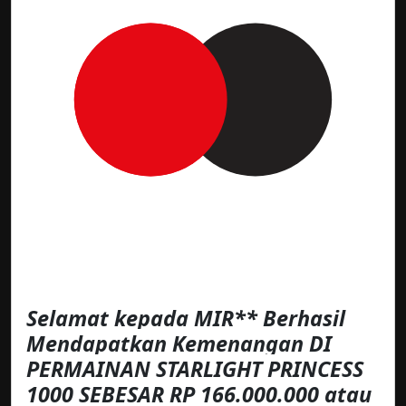
Selamat kepada MIR** Berhasil
Mendapatkan Kemenangan DI
PERMAINAN STARLIGHT PRINCESS
1000 SEBESAR RP 166.000.000 atau