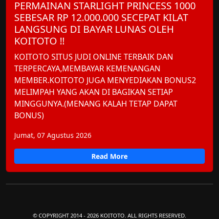
PERMAINAN STARLIGHT PRINCESS 1000
SEBESAR RP 12.000.000 SECEPAT KILAT
LANGSUNG DI BAYAR LUNAS OLEH
KOITOTO !!
KOITOTO SITUS JUDI ONLINE TERBAIK DAN
TERPERCAYA,MEMBAYAR KEMENANGAN
MEMBER.KOITOTO JUGA MENYEDIAKAN BONUS2
MELIMPAH YANG AKAN DI BAGIKAN SETIAP
MINGGUNYA.(MENANG KALAH TETAP DAPAT
BONUS)
Jumat, 07 Agustus 2026
Read More
© COPYRIGHT 2014 - 2026 KOITOTO. ALL RIGHTS RESERVED.