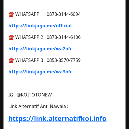
☎️ WHATSAPP 1 : 0878-3144-6094
https://linkjago.me/official
☎️ WHATSAPP 2 : 0878-3144-6106
https://linkjago.me/wa2ofc
☎️ WHATSAPP 3 : 0853-8570-7759
https://linkjago.me/wa3ofc
IG : @KOITOTONEW
Link Alternatif Anti Nawala :
https://link.alternatifkoi.info