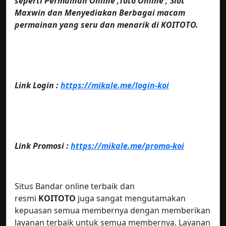
seperti Permainan Online ,Toto Online , Slot
Maxwin dan Menyediakan Berbagai macam
permainan yang seru dan menarik di KOITOTO.
Link Login :
https://mikale.me/login-koi
Link Promosi :
https://mikale.me/promo-koi
Situs Bandar online terbaik dan
resmi
KOITOTO
juga sangat mengutamakan
kepuasan semua membernya dengan memberikan
layanan terbaik untuk semua membernya. Layanan