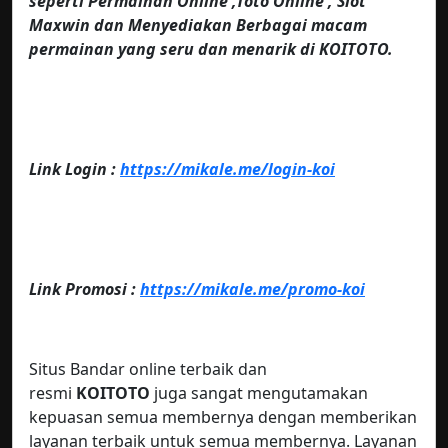
seperti Permainan Online ,Toto Online , Slot
Maxwin dan Menyediakan Berbagai macam
permainan yang seru dan menarik di KOITOTO.
Link Login :
https://mikale.me/login-koi
Link Promosi :
https://mikale.me/promo-koi
Situs Bandar online terbaik dan
resmi
KOITOTO
juga sangat mengutamakan
kepuasan semua membernya dengan memberikan
layanan terbaik untuk semua membernya. Layanan