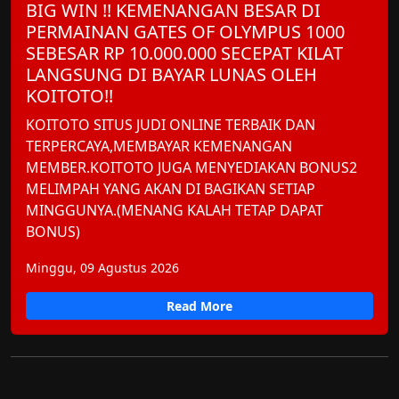
BIG WIN !! KEMENANGAN BESAR DI
PERMAINAN GATES OF OLYMPUS 1000
SEBESAR RP 10.000.000 SECEPAT KILAT
LANGSUNG DI BAYAR LUNAS OLEH
KOITOTO!!
KOITOTO SITUS JUDI ONLINE TERBAIK DAN
TERPERCAYA,MEMBAYAR KEMENANGAN
MEMBER.KOITOTO JUGA MENYEDIAKAN BONUS2
MELIMPAH YANG AKAN DI BAGIKAN SETIAP
MINGGUNYA.(MENANG KALAH TETAP DAPAT
BONUS)
Minggu, 09 Agustus 2026
Read More