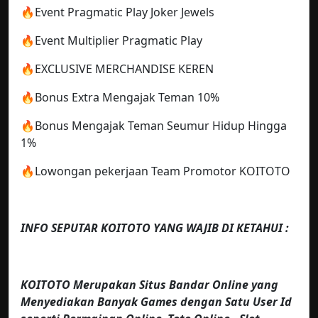
🔥Event Pragmatic Play Joker Jewels
🔥Event Multiplier Pragmatic Play
🔥EXCLUSIVE MERCHANDISE KEREN
🔥Bonus Extra Mengajak Teman 10%
🔥Bonus Mengajak Teman Seumur Hidup Hingga
1%
🔥Lowongan pekerjaan Team Promotor KOITOTO
INFO SEPUTAR KOITOTO YANG WAJIB DI KETAHUI :
KOITOTO Merupakan Situs Bandar Online yang
Menyediakan Banyak Games dengan Satu User Id