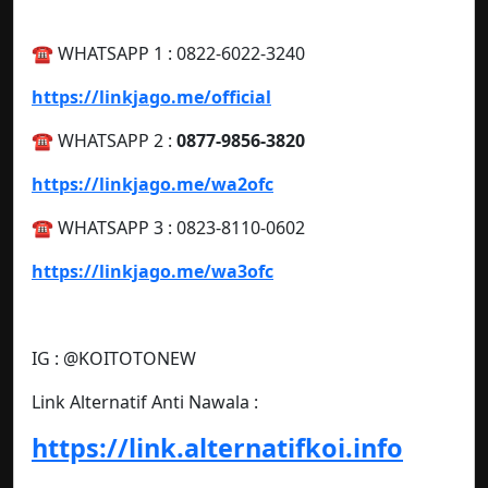
☎️ WHATSAPP 1 : 0822-6022-3240
https://linkjago.me/official
☎️ WHATSAPP 2 :
0877-9856-3820
https://linkjago.me/wa2ofc
☎️ WHATSAPP 3 : 0823-8110-0602
https://linkjago.me/wa3ofc
IG : @KOITOTONEW
Link Alternatif Anti Nawala :
https://link.alternatifkoi.info