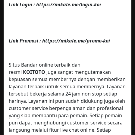
Link Login : https://mikale.me/login-koi
Link Promosi : https://mikale.me/promo-koi
Situs Bandar online terbaik dan
resmi
KOITOTO
juga sangat mengutamakan
kepuasan semua membernya dengan memberikan
layanan terbaik untuk semua membernya. Layanan
tersebut bekerja selama 24 jam non stop setiap
harinya. Layanan ini pun sudah didukung juga oleh
customer service berpengalaman dan profesional
yang siap membantu para pemain. Setiap pemain
pun dapat menghubungi customer service secara
langsung melalui fitur live chat online. Setiap